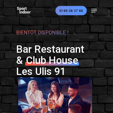
Skip
Menu
to
01 69 28 37 66
main
Close
content
Menu
BIENTÔT DISPONIBLE !
Bar Restaurant
&
Club House
Les Ulis 91