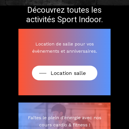
Découvrez
toutes
les
activités
Sport
Indoor.
Location de salle pour vos
évènements et anniversaires.
Location salle
Faîtes le plein d’énergie avec nos
cours cardio & fitness !